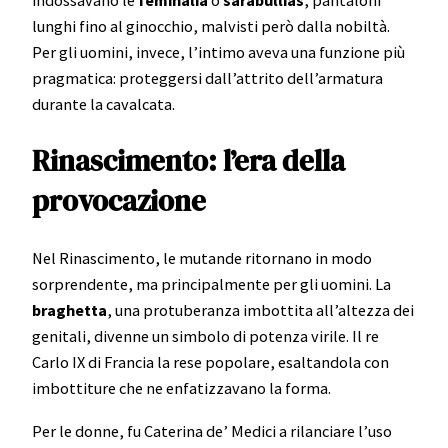
indossavano le
feminalia
o
sarabullias
, pantaloni
lunghi fino al ginocchio, malvisti però dalla nobiltà.
Per gli uomini, invece, l’intimo aveva una funzione più
pragmatica: proteggersi dall’attrito dell’armatura
durante la cavalcata.
Rinascimento: l’era della
provocazione
Nel Rinascimento, le mutande ritornano in modo
sorprendente, ma principalmente per gli uomini. La
braghetta
, una protuberanza imbottita all’altezza dei
genitali, divenne un simbolo di potenza virile. Il re
Carlo IX di Francia la rese popolare, esaltandola con
imbottiture che ne enfatizzavano la forma.
Per le donne, fu Caterina de’ Medici a rilanciare l’uso