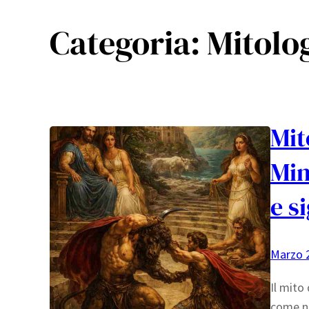
Categoria:
Mitolo
Mit
Min
e s
Marzo 
Il mito 
come na