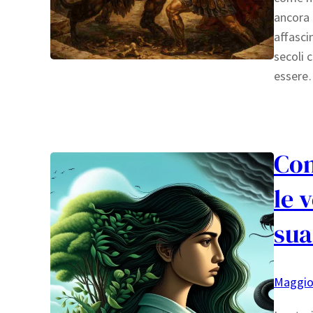
ancora 
affasci
secoli 
esser
Com
le 
sua
Maggio