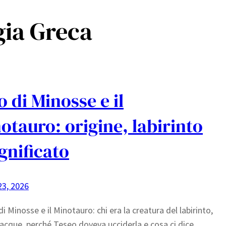
gia Greca
o di Minosse e il
otauro: origine, labirinto
ignificato
23, 2026
di Minosse e il Minotauro: chi era la creatura del labirinto,
cque, perché Teseo doveva ucciderla e cosa ci dice