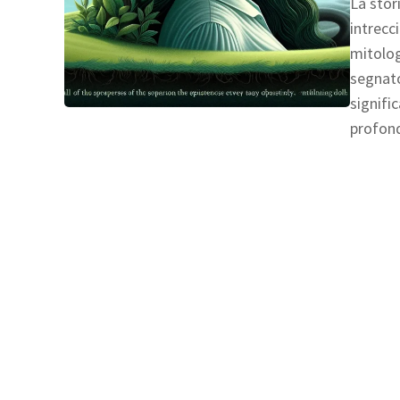
La stor
intrecc
mitolog
segnato
signifi
profond